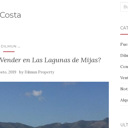
Bus
 Costa
CA
Fue
...
DILMUN
Dil
Vender en Las Lagunas de Mijas?
Con
by
osto, 2019
Dilmun Property
Ven
Not
Alqu
ÚL