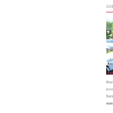
SO
Nue
jov
Sati
más