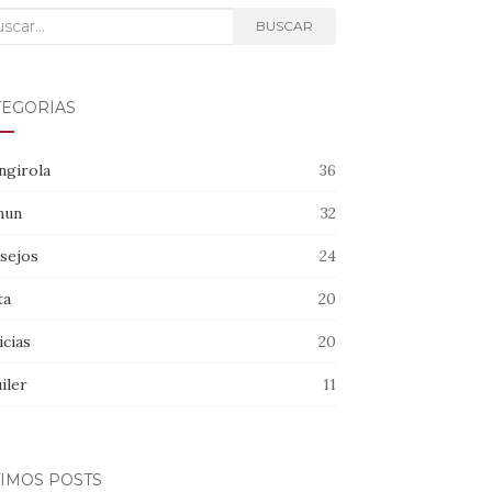
car:
BUSCAR
TEGORÍAS
ngirola
36
mun
32
sejos
24
ta
20
icias
20
iler
11
TIMOS POSTS